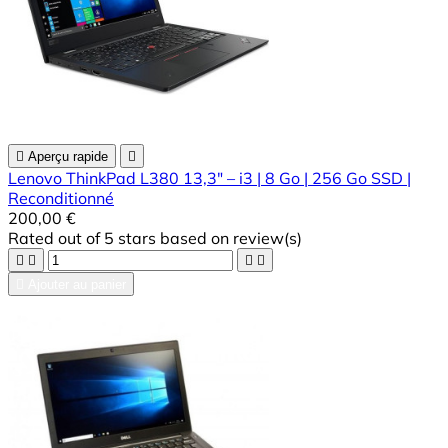

Aperçu rapide

Lenovo ThinkPad L380 13,3" – i3 | 8 Go | 256 Go SSD |
Reconditionné
200,00 €
Rated
out of 5 stars based on
review(s)





Ajouter au panier