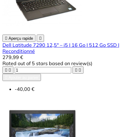

Aperçu rapide

Dell Latitude 7290 12,5" – i5 | 16 Go | 512 Go SSD |
Reconditionné
279,99 €
Rated
out of 5 stars based on
review(s)





Ajouter au panier
-40,00 €