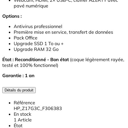
Webcam, HDMI, 2× USB-C, clavier AZERTY avec
pavé numérique
Options :
Antivirus professionnel
Première mise en service, transfert de données
Pack Office
Upgrade SSD 1 To ou +
Upgrade RAM 32 Go
État : Reconditionné - Bon état
(coque légèrement rayée,
testé et 100% fonctionnel)
Garantie : 1 an
Détails du produit
Référence
HP_Z17G3C_F306383
En stock
1 Article
État