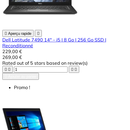

Aperçu rapide

Dell Latitude 7490 14" – i5 | 8 Go | 256 Go SSD |
Reconditionné
229,00 €
269,00 €
Rated
out of 5 stars based on
review(s)





Ajouter au panier
Promo !