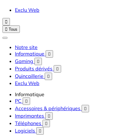
Exclu Web


Tous
Notre site
Informatique

Gaming

Produits dérivés

Quincaillerie

Exclu Web
Informatique
PC

Accessoires & périphériques

Imprimantes

Téléphones

Logiciels
