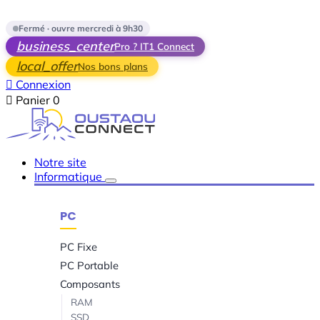
Skip to main content
Fermé · ouvre mercredi à 9h30
business_center
Pro ? IT1 Connect
local_offer
Nos bons plans

Connexion

Panier
0
Notre site
Informatique
PC
PC Fixe
PC Portable
Composants
RAM
SSD