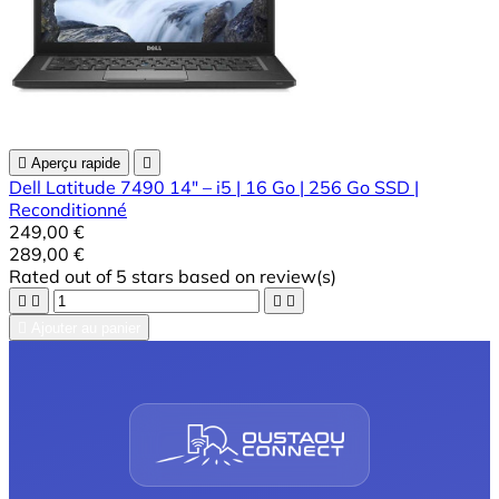

Aperçu rapide

Dell Latitude 7490 14" – i5 | 16 Go | 256 Go SSD |
Reconditionné
249,00 €
289,00 €
Rated
out of 5 stars based on
review(s)





Ajouter au panier