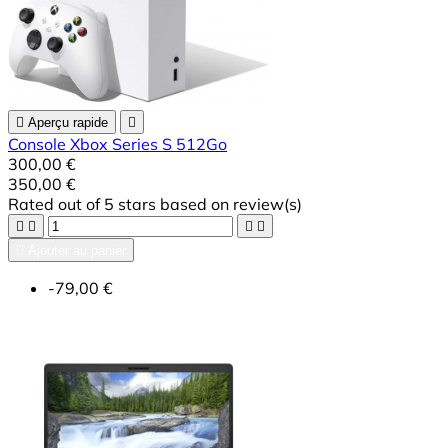

Aperçu rapide

Console Xbox Series S 512Go
300,00 €
350,00 €
Rated
out of 5 stars based on
review(s)





Ajouter au panier
-79,00 €