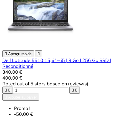

Aperçu rapide

Dell Latitude 5510 15,6" – i5 | 8 Go | 256 Go SSD |
Reconditionné
340,00 €
400,00 €
Rated
out of 5 stars based on
review(s)





Ajouter au panier
Promo !
-50,00 €