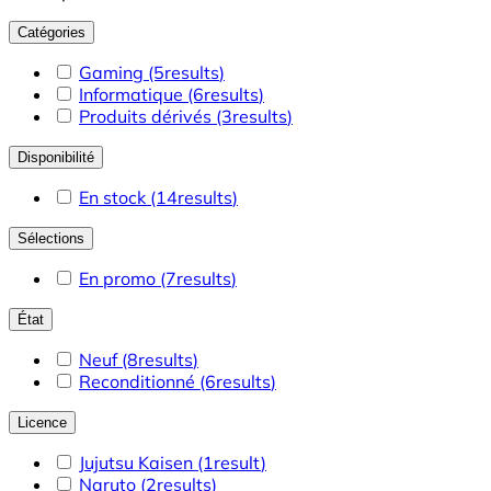
Catégories
Gaming
(5
results
)
Informatique
(6
results
)
Produits dérivés
(3
results
)
Disponibilité
En stock
(14
results
)
Sélections
En promo
(7
results
)
État
Neuf
(8
results
)
Reconditionné
(6
results
)
Licence
Jujutsu Kaisen
(1
result
)
Naruto
(2
results
)