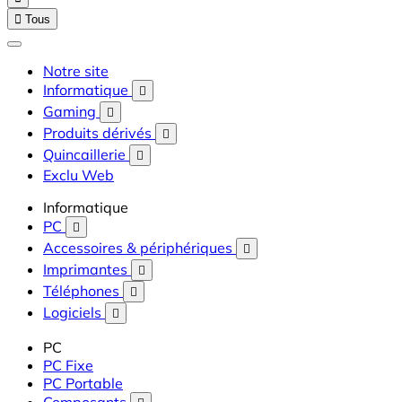

Tous
Notre site
Informatique

Gaming

Produits dérivés

Quincaillerie

Exclu Web
Informatique
PC

Accessoires & périphériques

Imprimantes

Téléphones

Logiciels

PC
PC Fixe
PC Portable