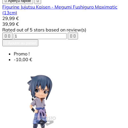

Aperçu rapide

Figurine Jujutsu Kaisen - Megumi Fushiguro Maximatic
(13cm)
29,99 €
39,99 €
Rated
out of 5 stars based on
review(s)





Ajouter au panier
Promo !
-10,00 €