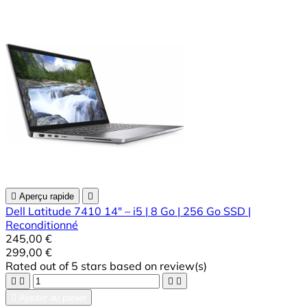

Aperçu rapide

Dell Latitude 7410 14" – i5 | 8 Go | 256 Go SSD |
Reconditionné
245,00 €
299,00 €
Rated
out of 5 stars based on
review(s)





Ajouter au panier