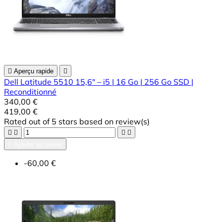

Aperçu rapide

Dell Latitude 5510 15,6" – i5 | 16 Go | 256 Go SSD |
Reconditionné
340,00 €
419,00 €
Rated
out of 5 stars based on
review(s)





Ajouter au panier
-60,00 €