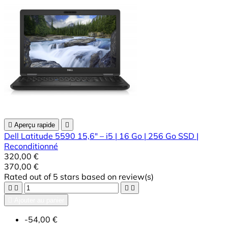

Aperçu rapide

Dell Latitude 5590 15,6" – i5 | 16 Go | 256 Go SSD |
Reconditionné
320,00 €
370,00 €
Rated
out of 5 stars based on
review(s)





Ajouter au panier
-54,00 €