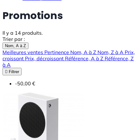
Promotions
Il y a 14 produits.
Trier par :
Nom, A à Z
Meilleures ventes
Pertinence
Nom, A à Z
Nom, Z à A
Prix,
croissant
Prix, décroissant
Référence, A à Z
Référence, Z
à A

Filtrer
-50,00 €