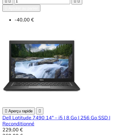





Ajouter au panier
-40,00 €

Aperçu rapide

Dell Latitude 7490 14" – i5 | 8 Go | 256 Go SSD |
Reconditionné
229,00 €