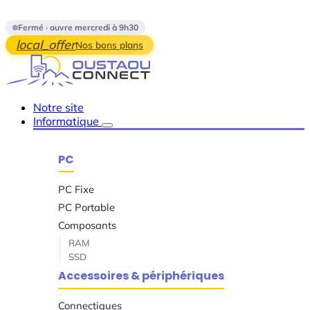
Skip to main content
Fermé · ouvre mercredi à 9h30
local_offer
Nos bons plans
Notre site
Informatique
PC
PC Fixe
PC Portable
Composants
RAM
SSD
Accessoires & périphériques
Connectiques