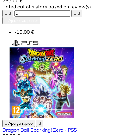
269,00 €
Rated
out of 5 stars based on
review(s)





Ajouter au panier
-10,00 €

Aperçu rapide

Dragon Ball Sparking! Zero - PS5