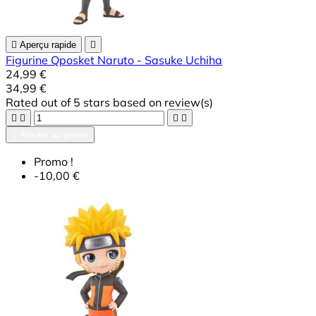

Aperçu rapide

Figurine Qposket Naruto - Sasuke Uchiha
24,99 €
34,99 €
Rated
out of 5 stars based on
review(s)





Ajouter au panier
Promo !
-10,00 €