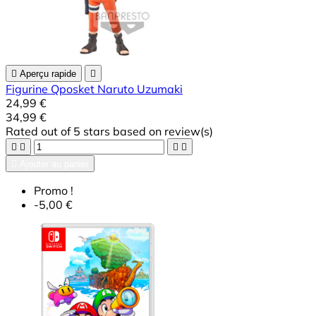

Aperçu rapide

Figurine Qposket Naruto Uzumaki
24,99 €
34,99 €
Rated
out of 5 stars based on
review(s)





Ajouter au panier
Promo !
-5,00 €