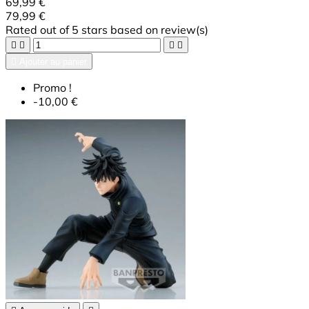
69,99 €
79,99 €
Rated
out of 5 stars based on
review(s)





Ajouter au panier
Promo !
-10,00 €