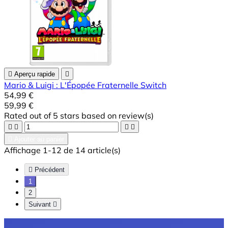

Aperçu rapide

Mario & Luigi : L'Épopée Fraternelle Switch
54,99 €
59,99 €
Rated
out of 5 stars based on
review(s)





Ajouter au panier
Affichage 1-12 de 14 article(s)

Précédent
1
2
Suivant
