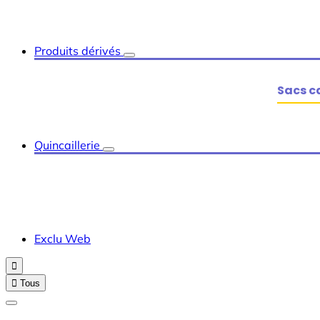
Produits dérivés
Sacs c
Quincaillerie
Exclu Web


Tous