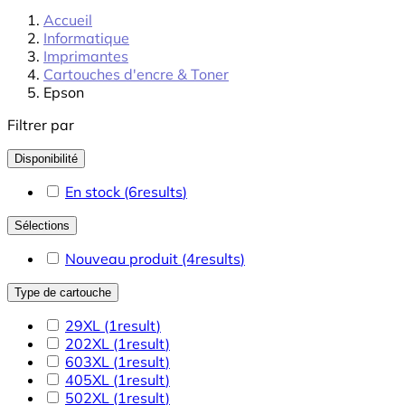
Accueil
Informatique
Imprimantes
Cartouches d'encre & Toner
Epson
Filtrer par
Disponibilité
En stock
(6
results
)
Sélections
Nouveau produit
(4
results
)
Type de cartouche
29XL
(1
result
)
202XL
(1
result
)
603XL
(1
result
)
405XL
(1
result
)
502XL
(1
result
)