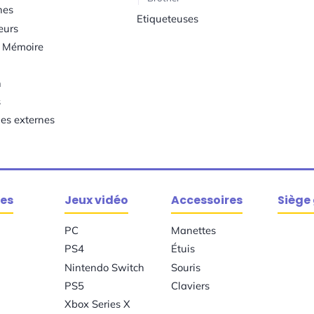
hes
Etiqueteuses
eurs
s Mémoire
h
s
ies externes
es
Jeux vidéo
Accessoires
Siège
PC
Manettes
PS4
Étuis
Nintendo Switch
Souris
PS5
Claviers
Xbox Series X