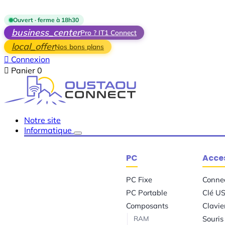
Skip to main content
Ouvert · ferme à 18h30
business_center
Pro ? IT1 Connect
local_offer
Nos bons plans

Connexion

Panier
0
Notre site
Informatique
PC
Acces
PC Fixe
Conne
PC Portable
Clé U
Composants
Clavie
RAM
Souris