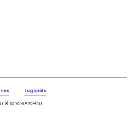
ones
Logiciels
es téléphone
Antivirus