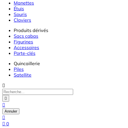
Manettes
Étuis
Souris
Claviers
Produits dérivés
Sacs cabas
Figurines
Accessoires
Porte-clés
Quincaillerie
Piles
Satellite



Annuler


0