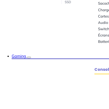
SSD
Sacoc
Charg
Carte
Audio
Switc
Écran
Batter
Gaming
Consol