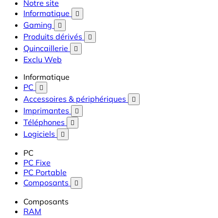
Notre site
Informatique

Gaming

Produits dérivés

Quincaillerie

Exclu Web
Informatique
PC

Accessoires & périphériques

Imprimantes

Téléphones

Logiciels

PC
PC Fixe
PC Portable
Composants

Composants
RAM