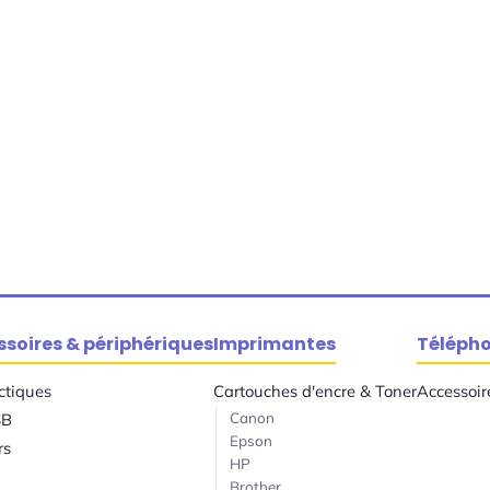
soires & périphériques
Imprimantes
Téléph
ctiques
Cartouches d'encre & Toner
Accessoir
Canon
SB
Epson
rs
HP
Brother