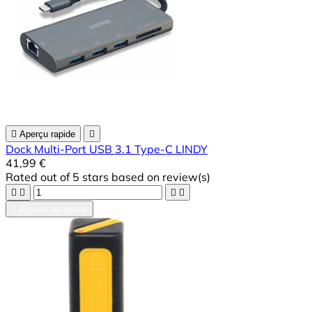

Aperçu rapide

Dock Multi-Port USB 3.1 Type-C LINDY
41,99 €
Rated
out of 5 stars based on
review(s)





Ajouter au panier