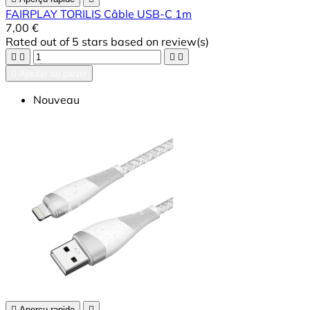
FAIRPLAY TORILIS Câble USB-C 1m
7,00 €
Rated
out of 5 stars based on
review(s)





Ajouter au panier
Nouveau

Aperçu rapide
