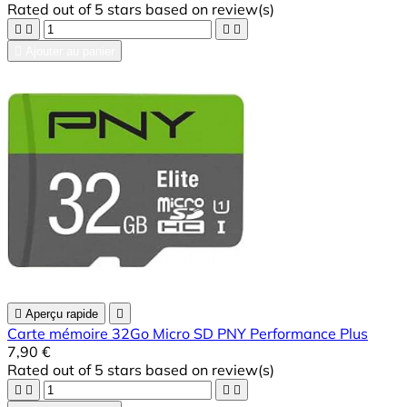
Rated
out of 5 stars based on
review(s)





Ajouter au panier

Aperçu rapide

Carte mémoire 32Go Micro SD PNY Performance Plus
7,90 €
Rated
out of 5 stars based on
review(s)



