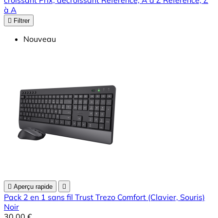
à A

Filtrer
Nouveau

Aperçu rapide

Pack 2 en 1 sans fil Trust Trezo Comfort (Clavier, Souris)
Noir
30,00 €