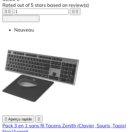
Rated
out of 5 stars based on
review(s)





Ajouter au panier
Nouveau

Aperçu rapide

Pack 3 en 1 sans fil Tacens Zenith (Clavier, Souris, Tapis)
Noir/Argent