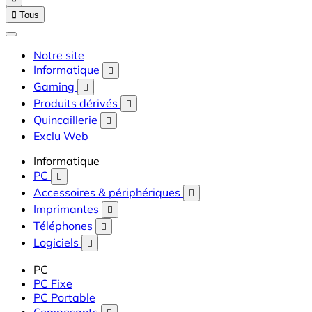

Tous
Notre site
Informatique

Gaming

Produits dérivés

Quincaillerie

Exclu Web
Informatique
PC

Accessoires & périphériques

Imprimantes

Téléphones

Logiciels

PC
PC Fixe
PC Portable