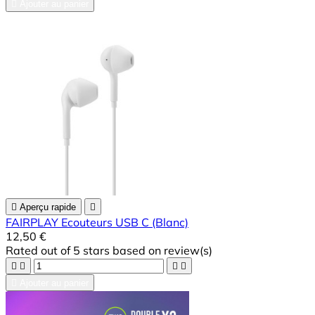

Ajouter au panier

Aperçu rapide

FAIRPLAY Ecouteurs USB C (Blanc)
12,50 €
Rated
out of 5 stars based on
review(s)





Ajouter au panier