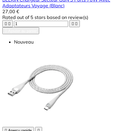
Adaptateurs Voyage (Blanc)
27,00 €
Rated
out of 5 stars based on
review(s)





Ajouter au panier
Nouveau

Aperçu rapide
