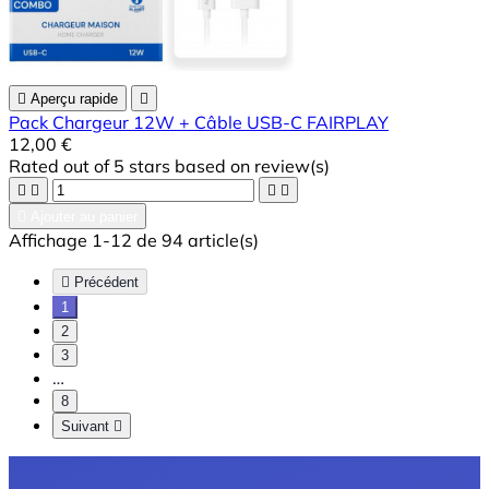

Aperçu rapide

Pack Chargeur 12W + Câble USB-C FAIRPLAY
12,00 €
Rated
out of 5 stars based on
review(s)





Ajouter au panier
Affichage 1-12 de 94 article(s)

Précédent
1
2
3
…
8
Suivant
