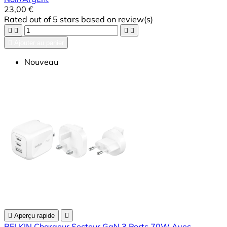
23,00 €
Rated
out of 5 stars based on
review(s)





Ajouter au panier
Nouveau

Aperçu rapide

BELKIN Chargeur Secteur GaN 3 Ports 70W Avec