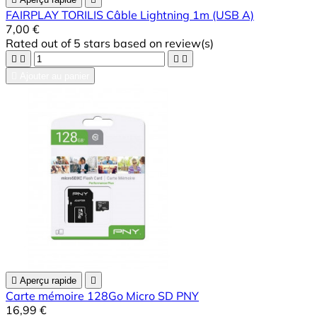
FAIRPLAY TORILIS Câble Lightning 1m (USB A)
7,00 €
Rated
out of 5 stars based on
review(s)





Ajouter au panier

Aperçu rapide

Carte mémoire 128Go Micro SD PNY
16,99 €