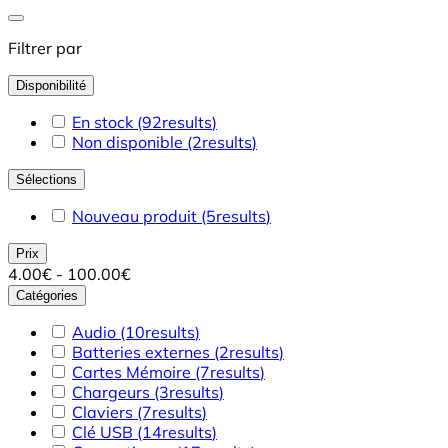
Filtrer par
Disponibilité
En stock
(92
results
)
Non disponible
(2
results
)
Sélections
Nouveau produit
(5
results
)
Prix
4.00€ - 100.00€
Catégories
Audio
(10
results
)
Batteries externes
(2
results
)
Cartes Mémoire
(7
results
)
Chargeurs
(3
results
)
Claviers
(7
results
)
Clé USB
(14
results
)