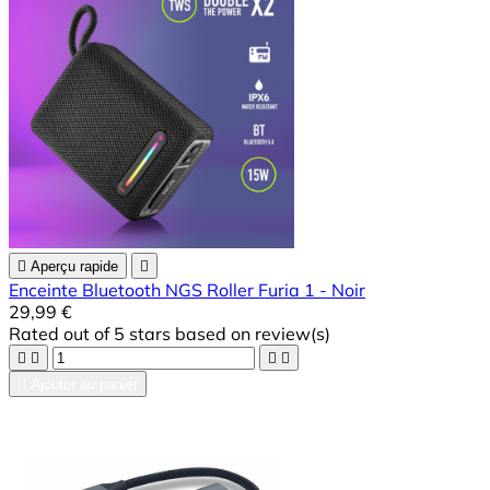

Aperçu rapide

Enceinte Bluetooth NGS Roller Furia 1 - Noir
29,99 €
Rated
out of 5 stars based on
review(s)





Ajouter au panier