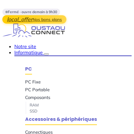
Skip to main content
Fermé · ouvre demain à 9h30
local_offer
Nos bons plans
Notre site
Informatique
PC
PC Fixe
PC Portable
Composants
RAM
SSD
Accessoires & périphériques
Connectiques