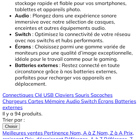
stockage rapide et fiable pour vos smartphones,
tablettes et appareils photo.
Audio
: Plongez dans une expérience sonore
immersive avec notre sélection de casques,
enceintes et autres équipements audio.
Switch
: Optimisez la connectivité de votre réseau
avec nos switchs et hubs performants.
Écrans
: Choisissez parmi une gamme variée de
moniteurs pour une qualité d’image exceptionnelle,
idéale pour le travail comme pour le gaming.
Batteries externes
: Restez connecté en toute
circonstance grâce à nos batteries externes,
parfaites pour recharger vos appareils en
déplacement.
Connectiques
Clé USB
Claviers
Souris
Sacoches
Chargeurs
Cartes Mémoire
Audio
Switch
Écrans
Batteries
externes
Il y a 94 produits.
Trier par :
Choisir
Meilleures ventes
Pertinence
Nom, A à Z
Nom, Z à A
Prix,
croissant
Prix, décroissant
Référence, A à Z
Référence, Z