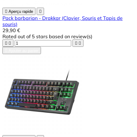

Aperçu rapide

Pack barbarian - Drakkar (Clavier, Souris et Tapis de
souris)
29,90 €
Rated
out of 5 stars based on
review(s)





Ajouter au panier