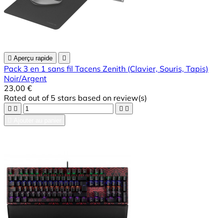

Aperçu rapide

Pack 3 en 1 sans fil Tacens Zenith (Clavier, Souris, Tapis)
Noir/Argent
23,00 €
Rated
out of 5 stars based on
review(s)





Ajouter au panier