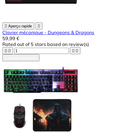

Aperçu rapide

Clavier mécanique - Dungeons & Dragons
59,99 €
Rated
out of 5 stars based on
review(s)





Ajouter au panier