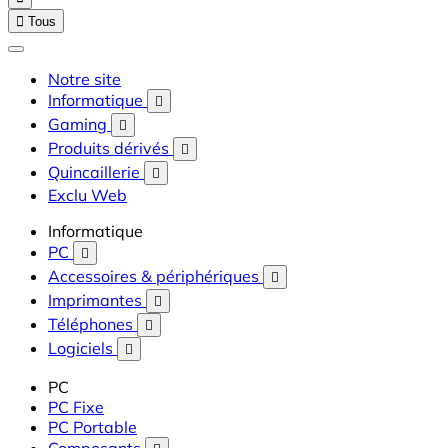

Tous
Notre site
Informatique

Gaming

Produits dérivés

Quincaillerie

Exclu Web
Informatique
PC

Accessoires & périphériques

Imprimantes

Téléphones

Logiciels

PC
PC Fixe
PC Portable