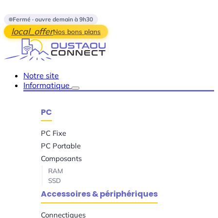
Skip to main content
Fermé · ouvre demain à 9h30
local_offer
Nos bons plans
Notre site
Informatique
PC
PC Fixe
PC Portable
Composants
RAM
SSD
Accessoires & périphériques
Connectiques