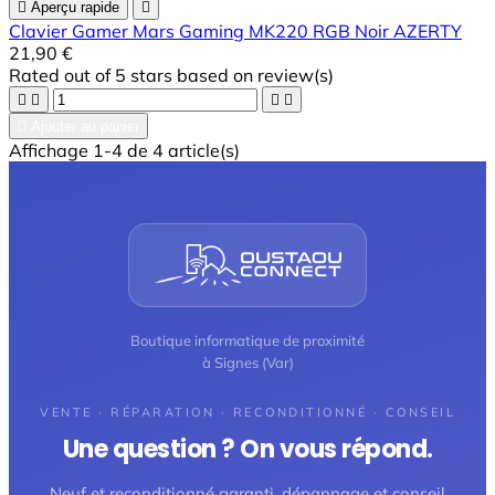

Aperçu rapide

Clavier Gamer Mars Gaming MK220 RGB Noir AZERTY
21,90 €
Rated
out of 5 stars based on
review(s)





Ajouter au panier
Affichage 1-4 de 4 article(s)
Boutique informatique de proximité
à Signes (Var)
VENTE · RÉPARATION · RECONDITIONNÉ · CONSEIL
Une question ? On vous répond.
Neuf et reconditionné garanti, dépannage et conseil