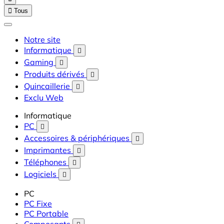

Tous
Notre site
Informatique

Gaming

Produits dérivés

Quincaillerie

Exclu Web
Informatique
PC

Accessoires & périphériques

Imprimantes

Téléphones

Logiciels

PC
PC Fixe
PC Portable