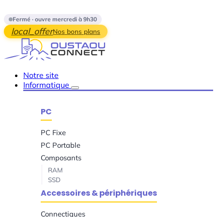
Skip to main content
Fermé · ouvre mercredi à 9h30
local_offer
Nos bons plans
Notre site
Informatique
PC
PC Fixe
PC Portable
Composants
RAM
SSD
Accessoires & périphériques
Connectiques