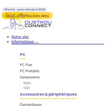
Skip to main content
Fermé · ouvre demain à 9h30
local_offer
Nos bons plans
Notre site
Informatique
PC
PC Fixe
PC Portable
Composants
RAM
SSD
Accessoires & périphériques
Connectiques