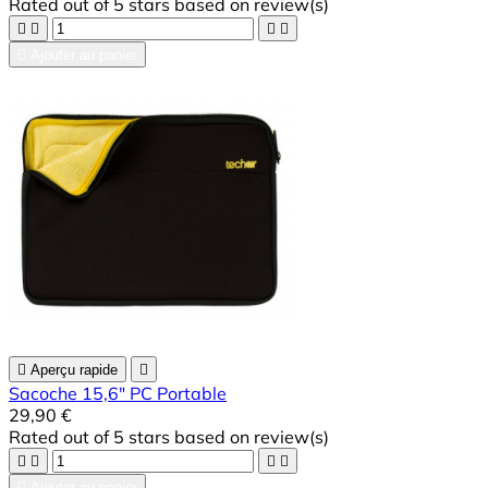
Rated
out of 5 stars based on
review(s)





Ajouter au panier

Aperçu rapide

Sacoche 15,6" PC Portable
29,90 €
Rated
out of 5 stars based on
review(s)





Ajouter au panier