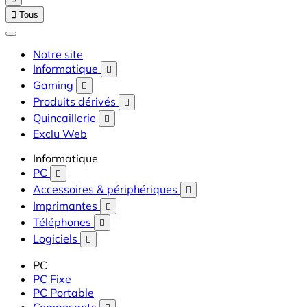

Tous
Notre site
Informatique

Gaming

Produits dérivés

Quincaillerie

Exclu Web
Informatique
PC

Accessoires & périphériques

Imprimantes

Téléphones

Logiciels

PC
PC Fixe
PC Portable