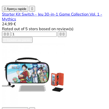

Aperçu rapide

Starter Kit Switch - Jeu 30-in-1 Game Collection Vol. 1 -
Mythics
24,99 €
Rated
out of 5 stars based on
review(s)





Ajouter au panier