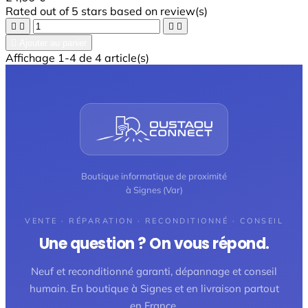
Rated
out of 5 stars based on
review(s)





Ajouter au panier
Affichage 1-4 de 4 article(s)
Boutique informatique de proximité
à Signes (Var)
VENTE · RÉPARATION · RECONDITIONNÉ · CONSEIL
Une question ? On vous répond.
Neuf et reconditionné garanti, dépannage et conseil
humain. En boutique à Signes et en livraison partout
en France.