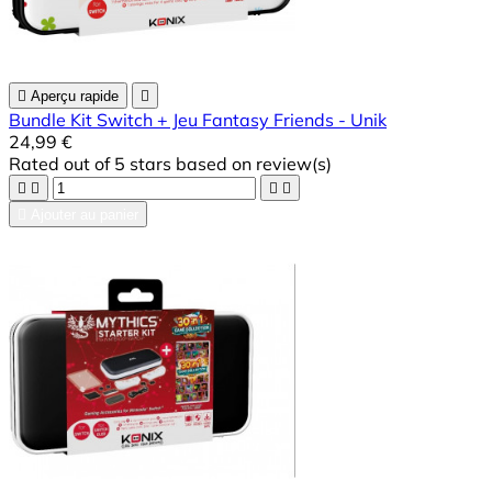

Aperçu rapide

Bundle Kit Switch + Jeu Fantasy Friends - Unik
24,99 €
Rated
out of 5 stars based on
review(s)





Ajouter au panier