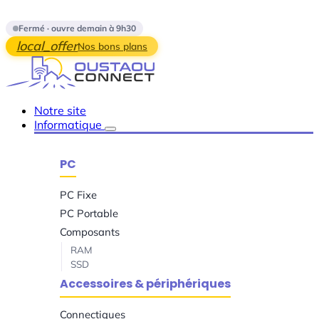
Skip to main content
Fermé · ouvre demain à 9h30
local_offer
Nos bons plans
Notre site
Informatique
PC
PC Fixe
PC Portable
Composants
RAM
SSD
Accessoires & périphériques
Connectiques