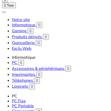

Tous
Notre site
Informatique

Gaming

Produits dérivés

Quincaillerie

Exclu Web
Informatique
PC

Accessoires & périphériques

Imprimantes

Téléphones

Logiciels

PC
PC Fixe
PC Portable