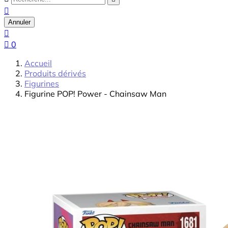

Annuler


0
Accueil
Produits dérivés
Figurines
Figurine POP! Power - Chainsaw Man