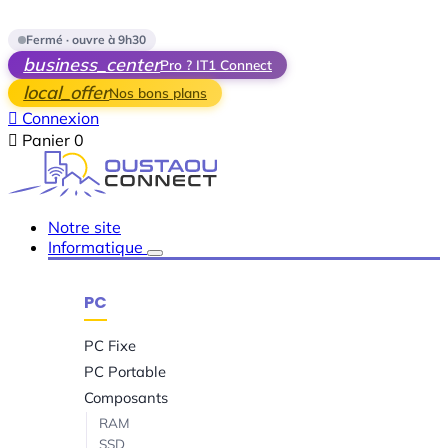
Skip to main content
Fermé · ouvre à 9h30
business_center
Pro ? IT1 Connect
local_offer
Nos bons plans

Connexion

Panier
0
Notre site
Informatique
PC
PC Fixe
PC Portable
Composants
RAM
SSD