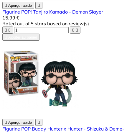

Aperçu rapide

Figurine POP! Tanjiro Kamado - Demon Slayer
15,99 €
Rated
out of 5 stars based on
review(s)





Ajouter au panier

Aperçu rapide

Figurine POP Buddy Hunter x Hunter - Shizuku & Deme-