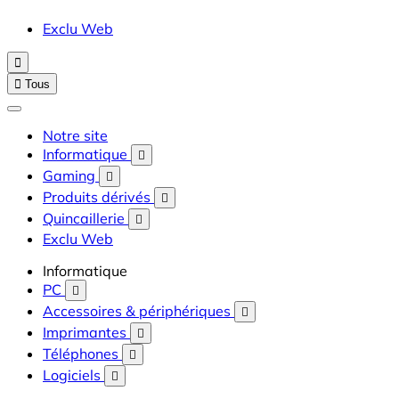
Exclu Web


Tous
Notre site
Informatique

Gaming

Produits dérivés

Quincaillerie

Exclu Web
Informatique
PC

Accessoires & périphériques

Imprimantes

Téléphones

Logiciels
