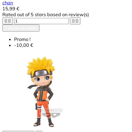
chan
15,99 €
Rated
out of 5 stars based on
review(s)





Ajouter au panier
Promo !
-10,00 €