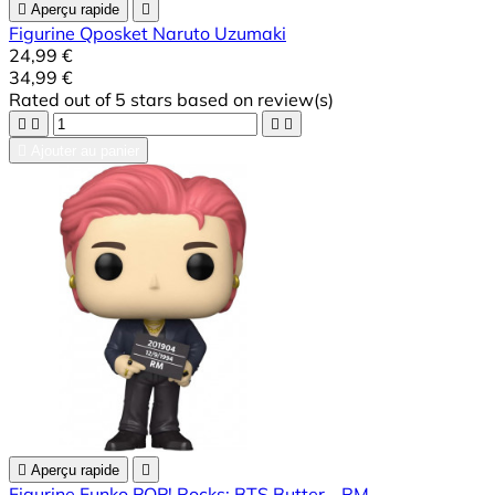

Aperçu rapide

Figurine Qposket Naruto Uzumaki
24,99 €
34,99 €
Rated
out of 5 stars based on
review(s)





Ajouter au panier

Aperçu rapide

Figurine Funko POP! Rocks: BTS Butter - RM