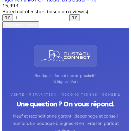
15,99 €
Rated
out of 5 stars based on
review(s)





Ajouter au panier
Boutique informatique de proximité
à Signes (Var)
VENTE · RÉPARATION · RECONDITIONNÉ · CONSEIL
Une question ? On vous répond.
Neuf et reconditionné garanti, dépannage et conseil
humain. En boutique à Signes et en livraison partout
en France.