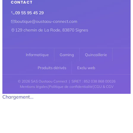
CONTACT
09 55 95 45 29
boutique@oustaou-connect.com
129 chemin de La Rode, 83870 Signes
Informatique
Gaming
Quincaillerie
Produits dérivés
Exclu web
© 2026 SAS Oustaou Connect | SIRET : 852 038 868 00026
|
|
Mentions légales
Politique de confidentialité
CGU & CGV
Chargement...
Retour en haut