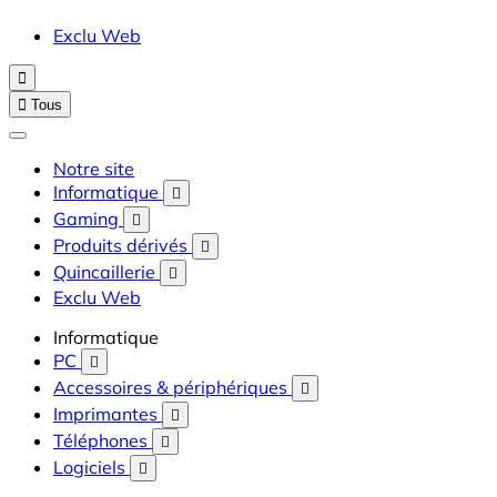
Exclu Web


Tous
Notre site
Informatique

Gaming

Produits dérivés

Quincaillerie

Exclu Web
Informatique
PC

Accessoires & périphériques

Imprimantes

Téléphones

Logiciels
