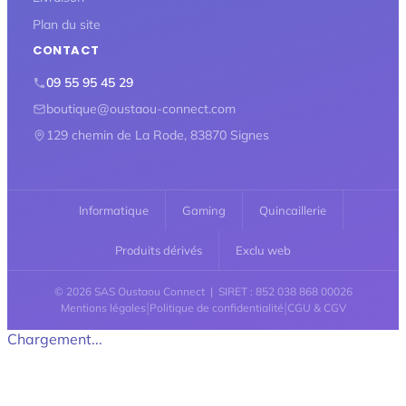
Plan du site
CONTACT
09 55 95 45 29
boutique@oustaou-connect.com
129 chemin de La Rode, 83870 Signes
Informatique
Gaming
Quincaillerie
Produits dérivés
Exclu web
© 2026 SAS Oustaou Connect | SIRET : 852 038 868 00026
|
|
Mentions légales
Politique de confidentialité
CGU & CGV
Chargement...
Retour en haut