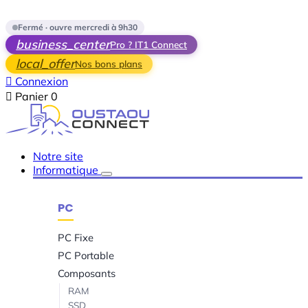
Skip to main content
Fermé · ouvre mercredi à 9h30
business_center
Pro ? IT1 Connect
local_offer
Nos bons plans

Connexion

Panier
0
Notre site
Informatique
PC
PC Fixe
PC Portable
Composants
RAM
SSD