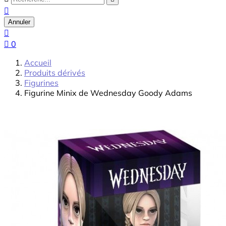

Annuler


0
Accueil
Produits dérivés
Figurines
Figurine Minix de Wednesday Goody Adams