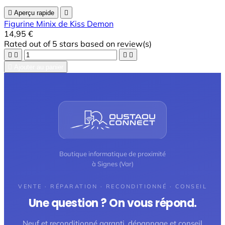

Aperçu rapide

Figurine Minix de Kiss Demon
14,95 €
Rated
out of 5 stars based on
review(s)





Ajouter au panier
Boutique informatique de proximité
à Signes (Var)
VENTE · RÉPARATION · RECONDITIONNÉ · CONSEIL
Une question ? On vous répond.
Neuf et reconditionné garanti, dépannage et conseil