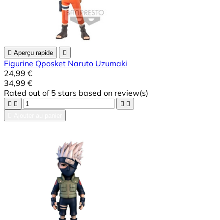

Aperçu rapide

Figurine Qposket Naruto Uzumaki
24,99 €
34,99 €
Rated
out of 5 stars based on
review(s)





Ajouter au panier