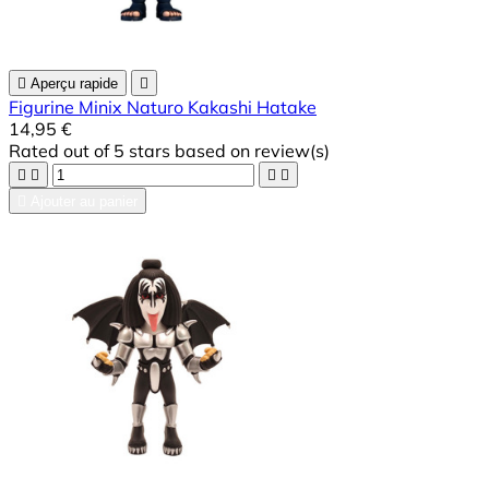

Aperçu rapide

Figurine Minix Naturo Kakashi Hatake
14,95 €
Rated
out of 5 stars based on
review(s)





Ajouter au panier