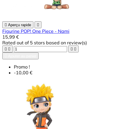

Aperçu rapide

Figurine POP! One Piece - Nami
15,99 €
Rated
out of 5 stars based on
review(s)





Ajouter au panier
Promo !
-10,00 €