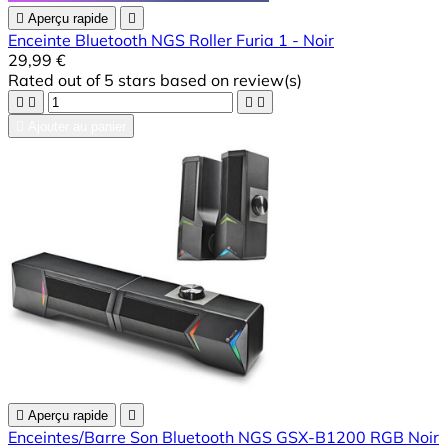

Aperçu rapide

Enceinte Bluetooth NGS Roller Furia 1 - Noir
29,99 €
Rated
out of 5 stars based on
review(s)





Ajouter au panier

Aperçu rapide

Enceintes/Barre Son Bluetooth NGS GSX-B1200 RGB Noir