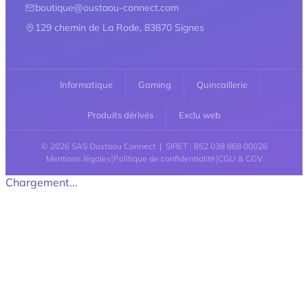
boutique@oustaou-connect.com
129 chemin de La Rode, 83870 Signes
Informatique
Gaming
Quincaillerie
Produits dérivés
Exclu web
© 2026 SAS Oustaou Connect | SIRET : 852 038 868 00026
|
|
Mentions légales
Politique de confidentialité
CGU & CGV
Chargement...
Retour en haut