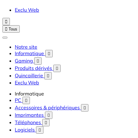
Exclu Web


Tous
Notre site
Informatique

Gaming

Produits dérivés

Quincaillerie

Exclu Web
Informatique
PC

Accessoires & périphériques

Imprimantes

Téléphones

Logiciels
