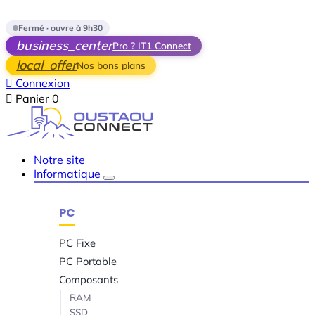
Skip to main content
Fermé · ouvre à 9h30
business_center
Pro ? IT1 Connect
local_offer
Nos bons plans

Connexion

Panier
0
Notre site
Informatique
PC
PC Fixe
PC Portable
Composants
RAM
SSD