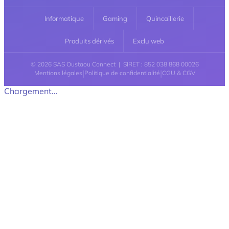
Informatique
Gaming
Quincaillerie
Produits dérivés
Exclu web
© 2026 SAS Oustaou Connect | SIRET : 852 038 868 00026
|
|
Mentions légales
Politique de confidentialité
CGU & CGV
Chargement...
Retour en haut