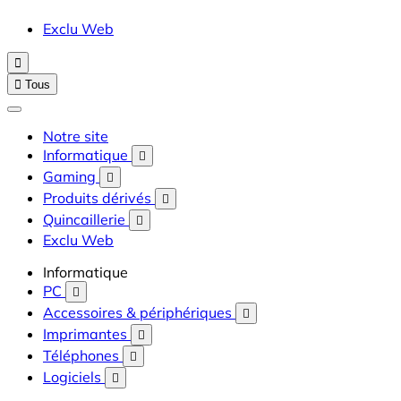
Exclu Web


Tous
Notre site
Informatique

Gaming

Produits dérivés

Quincaillerie

Exclu Web
Informatique
PC

Accessoires & périphériques

Imprimantes

Téléphones

Logiciels
