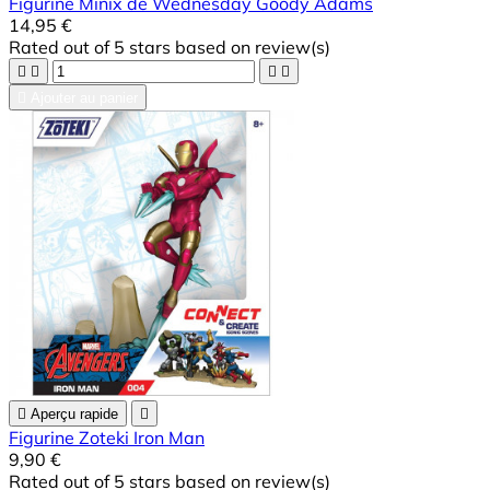
Figurine Minix de Wednesday Goody Adams
14,95 €
Rated
out of 5 stars based on
review(s)





Ajouter au panier

Aperçu rapide

Figurine Zoteki Iron Man
9,90 €
Rated
out of 5 stars based on
review(s)