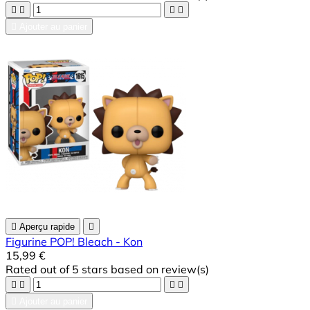





Ajouter au panier

Aperçu rapide

Figurine POP! Bleach - Kon
15,99 €
Rated
out of 5 stars based on
review(s)





Ajouter au panier