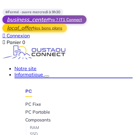
Skip to main content
Fermé · ouvre mercredi à 9h30
business_center
Pro ? IT1 Connect
local_offer
Nos bons plans

Connexion

Panier
0
Notre site
Informatique
PC
PC Fixe
PC Portable
Composants
RAM
SSD