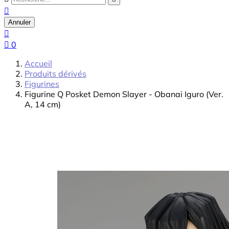

Annuler


0
Accueil
Produits dérivés
Figurines
Figurine Q Posket Demon Slayer - Obanai Iguro (Ver.
A, 14 cm)