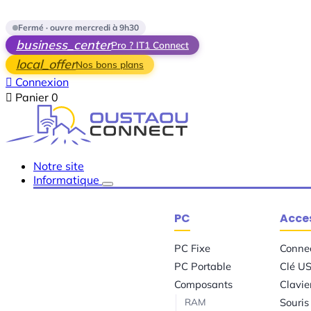
Skip to main content
Fermé · ouvre mercredi à 9h30
business_center
Pro ? IT1 Connect
local_offer
Nos bons plans

Connexion

Panier
0
Notre site
Informatique
PC
Acces
PC Fixe
Conne
PC Portable
Clé U
Composants
Clavie
RAM
Souris