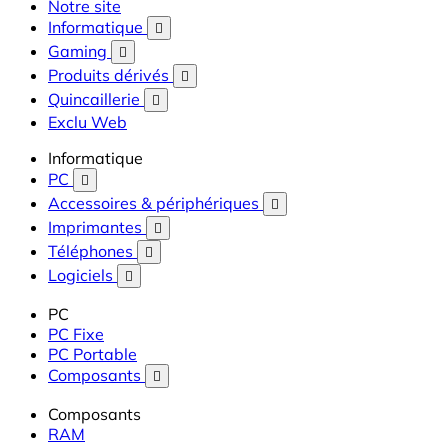
Notre site
Informatique

Gaming

Produits dérivés

Quincaillerie

Exclu Web
Informatique
PC

Accessoires & périphériques

Imprimantes

Téléphones

Logiciels

PC
PC Fixe
PC Portable
Composants

Composants
RAM