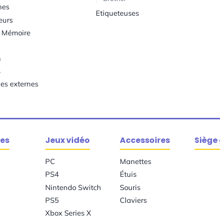
hes
Etiqueteuses
eurs
s Mémoire
h
s
ies externes
es
Jeux vidéo
Accessoires
Siège
PC
Manettes
PS4
Étuis
Nintendo Switch
Souris
PS5
Claviers
Xbox Series X