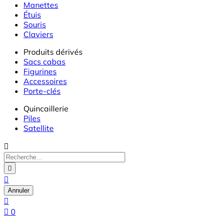
Manettes
Étuis
Souris
Claviers
Produits dérivés
Sacs cabas
Figurines
Accessoires
Porte-clés
Quincaillerie
Piles
Satellite



Annuler


0