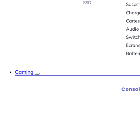
SSD
Sacoc
Charg
Carte
Audio
Switc
Écran
Batter
Gaming
Consol