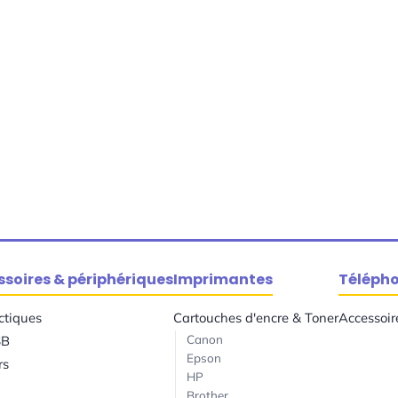
soires & périphériques
Imprimantes
Téléph
ctiques
Cartouches d'encre & Toner
Accessoir
Canon
SB
Epson
rs
HP
Brother