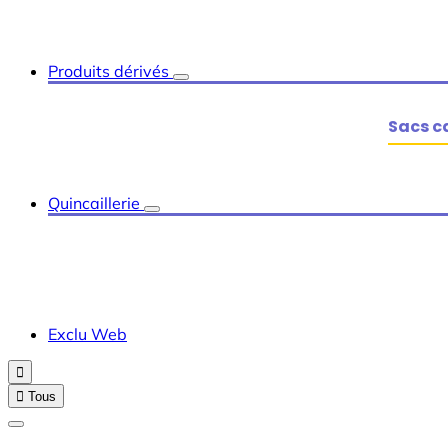
Produits dérivés
Sacs c
Quincaillerie
Exclu Web


Tous