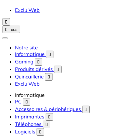
Exclu Web


Tous
Notre site
Informatique

Gaming

Produits dérivés

Quincaillerie

Exclu Web
Informatique
PC

Accessoires & périphériques

Imprimantes

Téléphones

Logiciels
