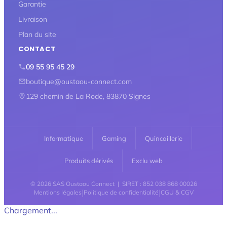
Garantie
Livraison
Plan du site
CONTACT
09 55 95 45 29
boutique@oustaou-connect.com
129 chemin de La Rode, 83870 Signes
Informatique
Gaming
Quincaillerie
Produits dérivés
Exclu web
© 2026 SAS Oustaou Connect | SIRET : 852 038 868 00026
|
|
Mentions légales
Politique de confidentialité
CGU & CGV
Chargement...
Retour en haut