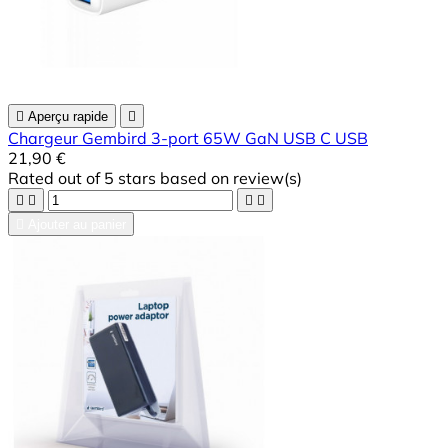

Aperçu rapide

Chargeur Gembird 3-port 65W GaN USB C USB
21,90 €
Rated
out of 5 stars based on
review(s)





Ajouter au panier