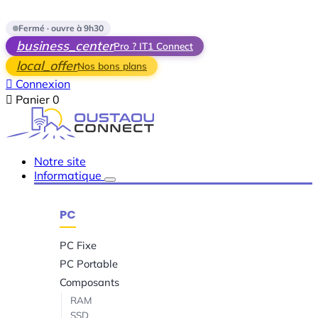
Skip to main content
Fermé · ouvre à 9h30
business_center
Pro ? IT1 Connect
local_offer
Nos bons plans

Connexion

Panier
0
Notre site
Informatique
PC
PC Fixe
PC Portable
Composants
RAM
SSD