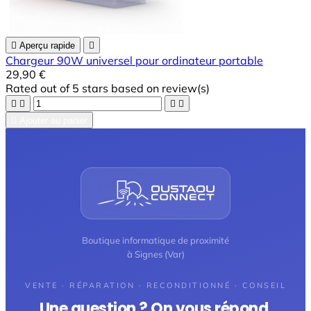

Aperçu rapide

Chargeur 90W universel pour ordinateur portable
29,90 €
Rated
out of 5 stars based on
review(s)





Ajouter au panier
Boutique informatique de proximité
à Signes (Var)
VENTE · RÉPARATION · RECONDITIONNÉ · CONSEIL
Une question ? On vous répond.