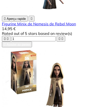

Aperçu rapide

Figurine Minix de Nemesis de Rebel Moon
14,95 €
Rated
out of 5 stars based on
review(s)





Ajouter au panier