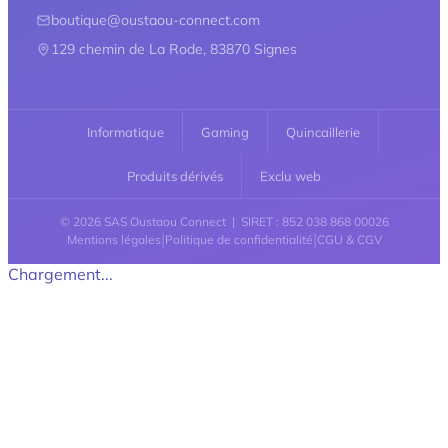
boutique@oustaou-connect.com
129 chemin de La Rode, 83870 Signes
Informatique
Gaming
Quincaillerie
Produits dérivés
Exclu web
© 2026 SAS Oustaou Connect | SIRET : 852 038 868 00026
|
|
Mentions légales
Politique de confidentialité
CGU & CGV
Chargement...
Retour en haut