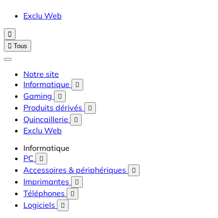
Exclu Web


Tous
Notre site
Informatique

Gaming

Produits dérivés

Quincaillerie

Exclu Web
Informatique
PC

Accessoires & périphériques

Imprimantes

Téléphones

Logiciels
