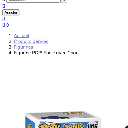

Annuler


0
Accueil
Produits dérivés
Figurines
Figurine POP! Sonic avec Chao