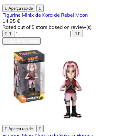

Aperçu rapide

Figurine Minix de Kora de Rebel Moon
14,95 €
Rated
out of 5 stars based on
review(s)





Ajouter au panier

Aperçu rapide

Figurine Minix Naruto de Sakura Haruno