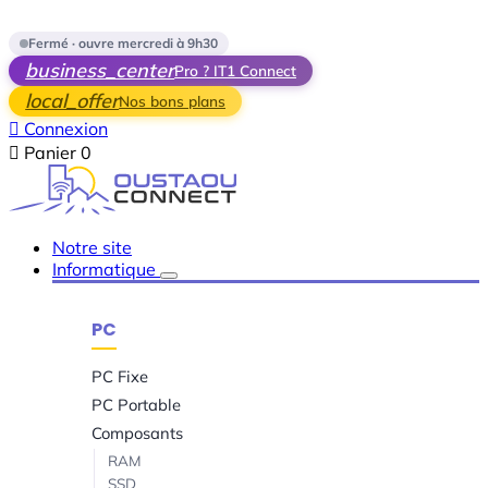
Skip to main content
Fermé · ouvre mercredi à 9h30
business_center
Pro ? IT1 Connect
local_offer
Nos bons plans

Connexion

Panier
0
Notre site
Informatique
PC
PC Fixe
PC Portable
Composants
RAM
SSD