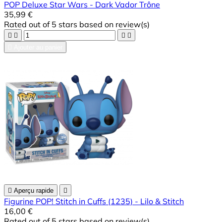
POP Deluxe Star Wars - Dark Vador Trône
35,99 €
Rated
out of 5 stars based on
review(s)





Ajouter au panier

Aperçu rapide

Figurine POP! Stitch in Cuffs (1235) - Lilo & Stitch
16,00 €
Rated
out of 5 stars based on
review(s)