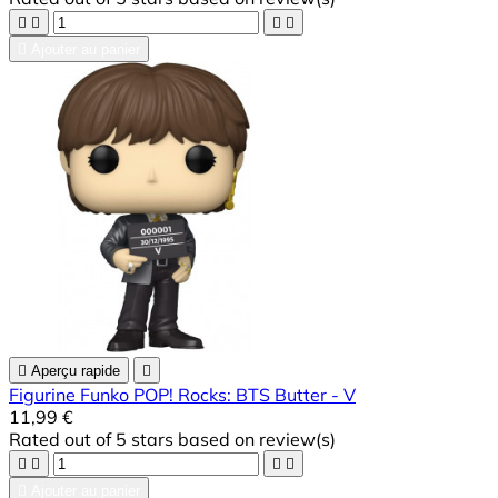





Ajouter au panier

Aperçu rapide

Figurine Funko POP! Rocks: BTS Butter - V
11,99 €
Rated
out of 5 stars based on
review(s)





Ajouter au panier