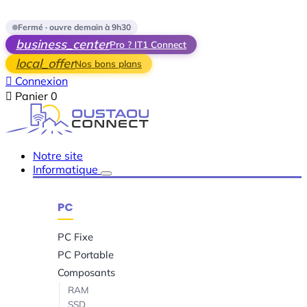
Skip to main content
Fermé · ouvre demain à 9h30
business_center
Pro ? IT1 Connect
local_offer
Nos bons plans

Connexion

Panier
0
Notre site
Informatique
PC
PC Fixe
PC Portable
Composants
RAM
SSD