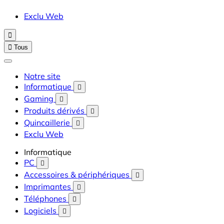
Exclu Web


Tous
Notre site
Informatique

Gaming

Produits dérivés

Quincaillerie

Exclu Web
Informatique
PC

Accessoires & périphériques

Imprimantes

Téléphones

Logiciels
