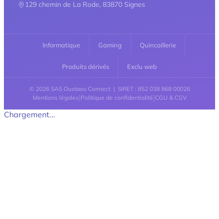
129 chemin de La Rode, 83870 Signes
Informatique
Gaming
Quincaillerie
Produits dérivés
Exclu web
© 2026 SAS Oustaou Connect | SIRET : 852 038 868 00026
|
|
Mentions légales
Politique de confidentialité
CGU & CGV
Chargement...
Retour en haut