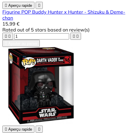

Aperçu rapide

Figurine POP Buddy Hunter x Hunter - Shizuku & Deme-
chan
15,99 €
Rated
out of 5 stars based on
review(s)





Ajouter au panier

Aperçu rapide
