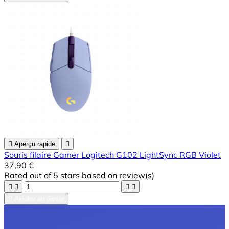

Aperçu rapide

Souris filaire Gamer Logitech G102 LightSync RGB Violet
37,90 €
Rated
out of 5 stars based on
review(s)





Ajouter au panier