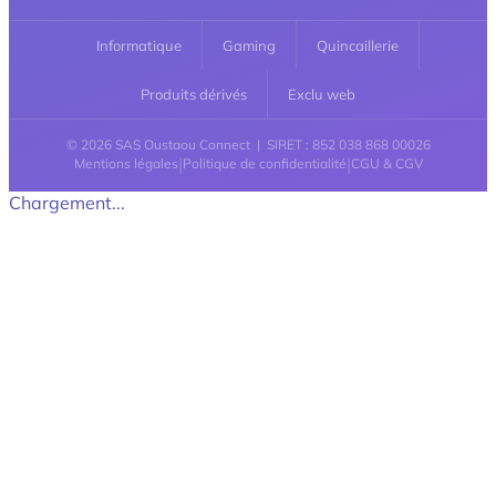
Informatique
Gaming
Quincaillerie
Produits dérivés
Exclu web
© 2026 SAS Oustaou Connect | SIRET : 852 038 868 00026
|
|
Mentions légales
Politique de confidentialité
CGU & CGV
Chargement...
Retour en haut