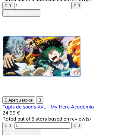





Ajouter au panier

Aperçu rapide

Tapis de souris XXL - My Hero Academia
24,99 €
Rated
out of 5 stars based on
review(s)





Ajouter au panier