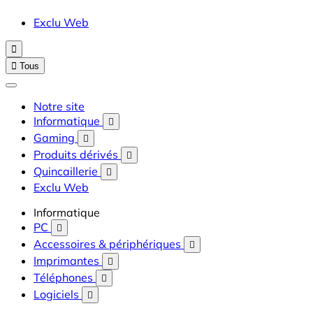
Exclu Web


Tous
Notre site
Informatique

Gaming

Produits dérivés

Quincaillerie

Exclu Web
Informatique
PC

Accessoires & périphériques

Imprimantes

Téléphones

Logiciels
