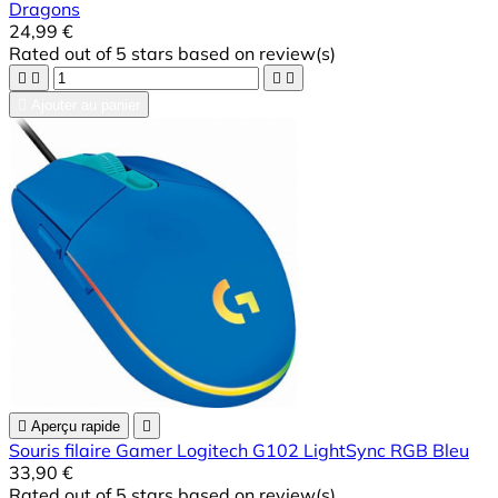
Dragons
24,99 €
Rated
out of 5 stars based on
review(s)





Ajouter au panier

Aperçu rapide

Souris filaire Gamer Logitech G102 LightSync RGB Bleu
33,90 €
Rated
out of 5 stars based on
review(s)