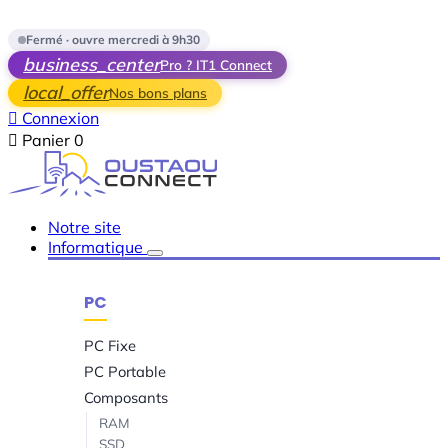
Skip to main content
Fermé · ouvre mercredi à 9h30
business_center
Pro ? IT1 Connect
local_offer
Nos bons plans

Connexion

Panier
0
Notre site
Informatique
PC
PC Fixe
PC Portable
Composants
RAM
SSD