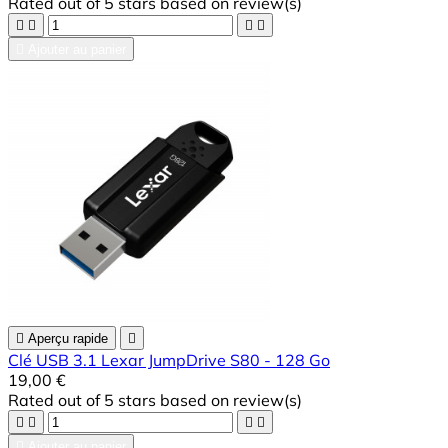
Rated
out of 5 stars based on
review(s)





Ajouter au panier

Aperçu rapide

Clé USB 3.1 Lexar JumpDrive S80 - 128 Go
19,00 €
Rated
out of 5 stars based on
review(s)





Ajouter au panier