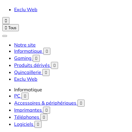
Exclu Web


Tous
Notre site
Informatique

Gaming

Produits dérivés

Quincaillerie

Exclu Web
Informatique
PC

Accessoires & périphériques

Imprimantes

Téléphones

Logiciels
