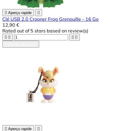

Aperçu rapide

Clé USB 2.0 Crooner Frog Grenouille - 16 Go
12,90 €
Rated
out of 5 stars based on
review(s)





Ajouter au panier

Aperçu rapide
