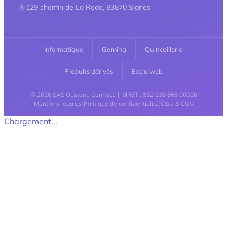
129 chemin de La Rode, 83870 Signes
Informatique
Gaming
Quincaillerie
Produits dérivés
Exclu web
© 2026 SAS Oustaou Connect | SIRET : 852 038 868 00026
|
|
Mentions légales
Politique de confidentialité
CGU & CGV
Chargement...
Retour en haut