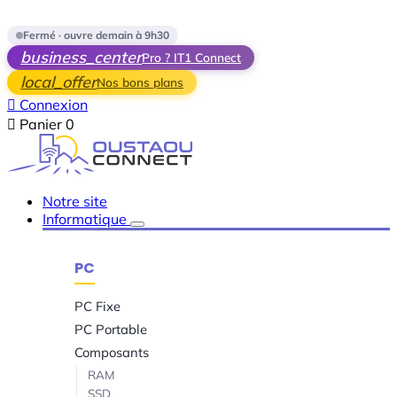
Skip to main content
Fermé · ouvre demain à 9h30
business_center
Pro ? IT1 Connect
local_offer
Nos bons plans

Connexion

Panier
0
Notre site
Informatique
PC
PC Fixe
PC Portable
Composants
RAM
SSD