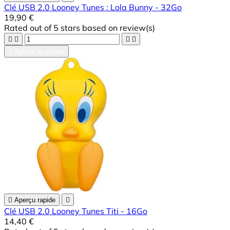
Clé USB 2.0 Looney Tunes : Lola Bunny - 32Go
19,90 €
Rated
out of 5 stars based on
review(s)





Ajouter au panier

Aperçu rapide

Clé USB 2.0 Looney Tunes Titi - 16Go
14,40 €