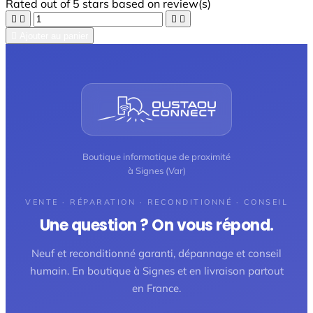
Rated
out of 5 stars based on
review(s)





Ajouter au panier
Boutique informatique de proximité
à Signes (Var)
VENTE · RÉPARATION · RECONDITIONNÉ · CONSEIL
Une question ? On vous répond.
Neuf et reconditionné garanti, dépannage et conseil
humain. En boutique à Signes et en livraison partout
en France.