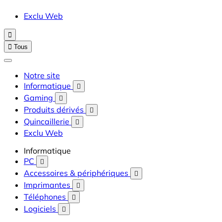
Exclu Web


Tous
Notre site
Informatique

Gaming

Produits dérivés

Quincaillerie

Exclu Web
Informatique
PC

Accessoires & périphériques

Imprimantes

Téléphones

Logiciels
