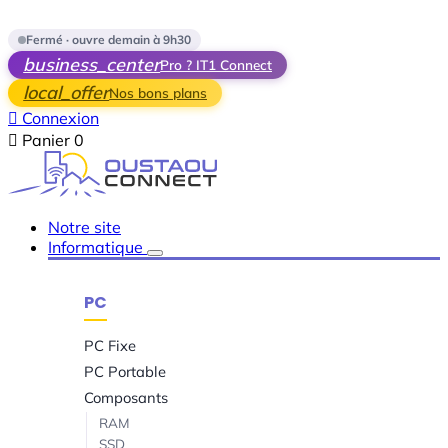
Skip to main content
Fermé · ouvre demain à 9h30
business_center
Pro ? IT1 Connect
local_offer
Nos bons plans

Connexion

Panier
0
Notre site
Informatique
PC
PC Fixe
PC Portable
Composants
RAM
SSD