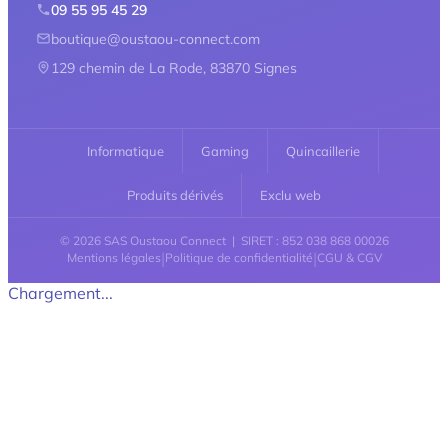
09 55 95 45 29
boutique@oustaou-connect.com
129 chemin de La Rode, 83870 Signes
Informatique
Gaming
Quincaillerie
Produits dérivés
Exclu web
© 2026 SAS Oustaou Connect | SIRET : 852 038 868 00026
|
|
Mentions légales
Politique de confidentialité
CGU & CGV
Chargement...
Retour en haut