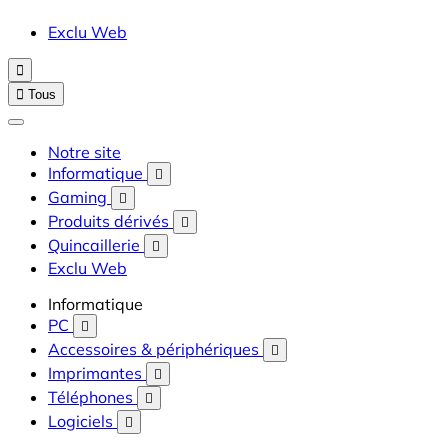
Exclu Web


Tous
Notre site
Informatique

Gaming

Produits dérivés

Quincaillerie

Exclu Web
Informatique
PC

Accessoires & périphériques

Imprimantes

Téléphones

Logiciels
