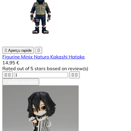

Aperçu rapide

Figurine Minix Naturo Kakashi Hatake
14,95 €
Rated
out of 5 stars based on
review(s)





Ajouter au panier