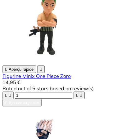

Aperçu rapide

Figurine Minix One Piece Zoro
14,95 €
Rated
out of 5 stars based on
review(s)





Ajouter au panier