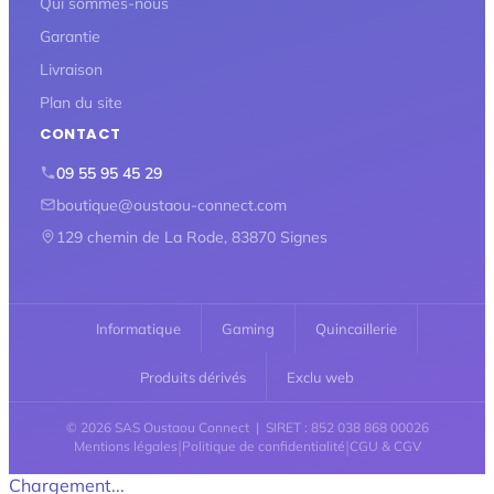
Qui sommes-nous
Garantie
Livraison
Plan du site
CONTACT
09 55 95 45 29
boutique@oustaou-connect.com
129 chemin de La Rode, 83870 Signes
Informatique
Gaming
Quincaillerie
Produits dérivés
Exclu web
© 2026 SAS Oustaou Connect | SIRET : 852 038 868 00026
|
|
Mentions légales
Politique de confidentialité
CGU & CGV
Chargement...