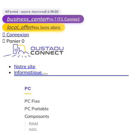
Skip to main content
Fermé · ouvre mercredi à 9h30
business_center
Pro ? IT1 Connect
local_offer
Nos bons plans

Connexion

Panier
0
Notre site
Informatique
PC
PC Fixe
PC Portable
Composants
RAM
SSD