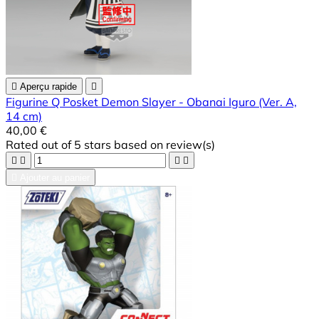

Aperçu rapide

Figurine Q Posket Demon Slayer - Obanai Iguro (Ver. A,
14 cm)
40,00 €
Rated
out of 5 stars based on
review(s)





Ajouter au panier