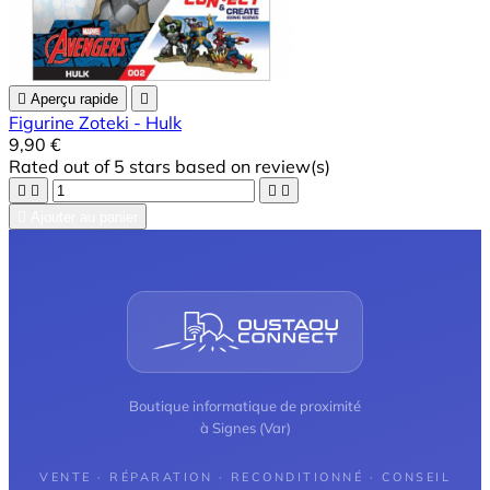

Aperçu rapide

Figurine Zoteki - Hulk
9,90 €
Rated
out of 5 stars based on
review(s)





Ajouter au panier
Boutique informatique de proximité
à Signes (Var)
VENTE · RÉPARATION · RECONDITIONNÉ · CONSEIL