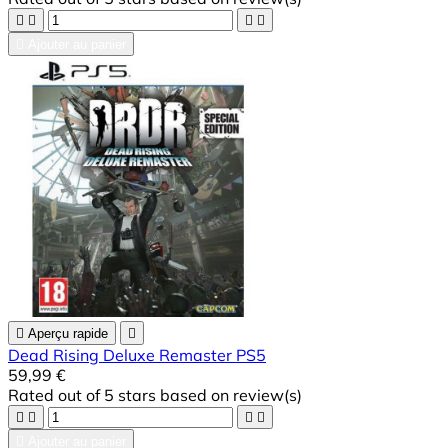





Ajouter au panier

Aperçu rapide

Dead Rising Deluxe Remaster PS5
59,99 €
Rated
out of 5 stars based on
review(s)





Ajouter au panier