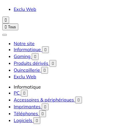
Exclu Web


Tous
Notre site
Informatique

Gaming

Produits dérivés

Quincaillerie

Exclu Web
Informatique
PC

Accessoires & périphériques

Imprimantes

Téléphones

Logiciels
