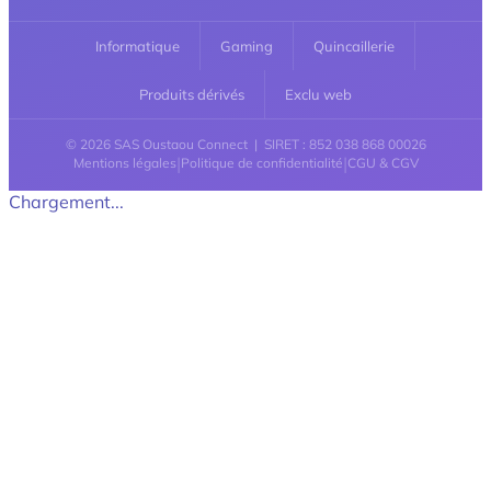
Informatique
Gaming
Quincaillerie
Produits dérivés
Exclu web
© 2026 SAS Oustaou Connect | SIRET : 852 038 868 00026
|
|
Mentions légales
Politique de confidentialité
CGU & CGV
Chargement...
Retour en haut