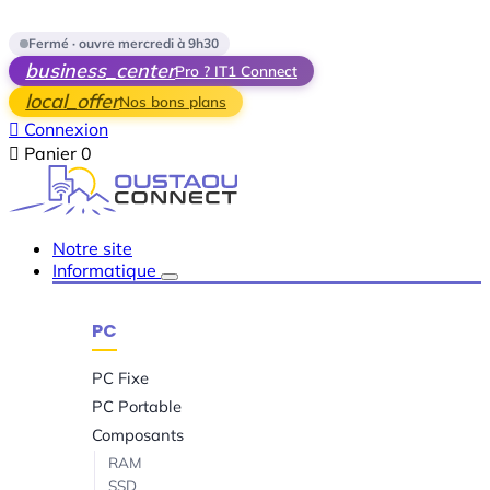
Skip to main content
Fermé · ouvre mercredi à 9h30
business_center
Pro ? IT1 Connect
local_offer
Nos bons plans

Connexion

Panier
0
Notre site
Informatique
PC
PC Fixe
PC Portable
Composants
RAM
SSD