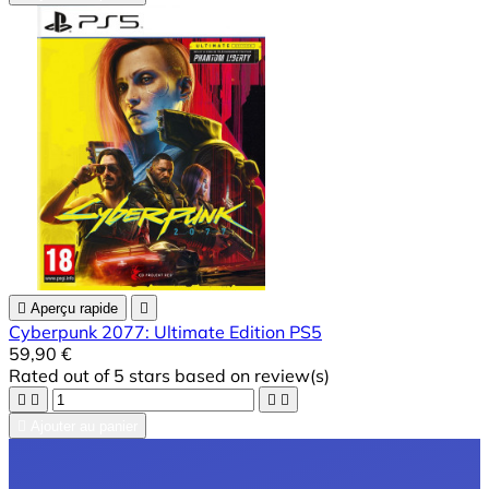

Aperçu rapide

Cyberpunk 2077: Ultimate Edition PS5
59,90 €
Rated
out of 5 stars based on
review(s)





Ajouter au panier