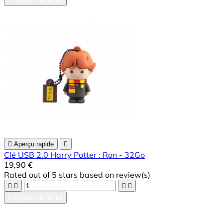

Ajouter au panier

Aperçu rapide

Clé USB 2.0 Harry Potter : Ron - 32Go
19,90 €
Rated
out of 5 stars based on
review(s)





Ajouter au panier