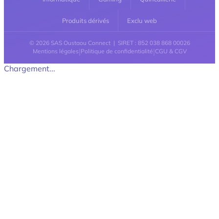
Produits dérivés
Exclu web
© 2026 SAS Oustaou Connect | SIRET : 852 038 868 00026
|
|
Mentions légales
Politique de confidentialité
CGU & CGV
Chargement...
Retour en haut