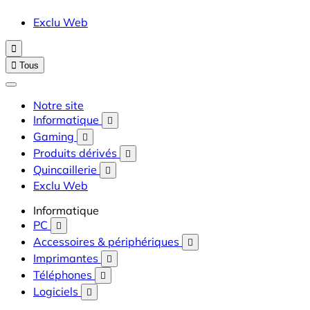
Exclu Web


Tous
Notre site
Informatique

Gaming

Produits dérivés

Quincaillerie

Exclu Web
Informatique
PC

Accessoires & périphériques

Imprimantes

Téléphones

Logiciels
