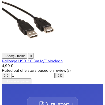

Aperçu rapide

Rallonge USB 2.0 3m M/F Maclean
4,90 €
Rated
out of 5 stars based on
review(s)





Ajouter au panier