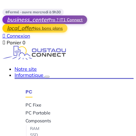
Skip to main content
Fermé · ouvre mercredi à 9h30
business_center
Pro ? IT1 Connect
local_offer
Nos bons plans

Connexion

Panier
0
Notre site
Informatique
PC
PC Fixe
PC Portable
Composants
RAM
SSD