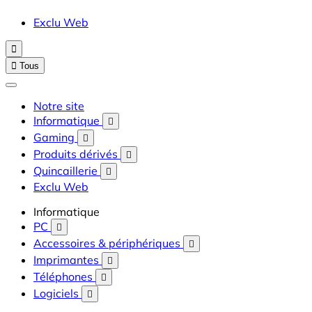
Exclu Web


Tous
Notre site
Informatique

Gaming

Produits dérivés

Quincaillerie

Exclu Web
Informatique
PC

Accessoires & périphériques

Imprimantes

Téléphones

Logiciels
