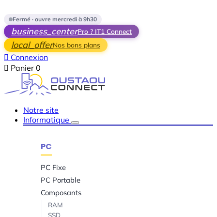
Skip to main content
Fermé · ouvre mercredi à 9h30
business_center
Pro ? IT1 Connect
local_offer
Nos bons plans

Connexion

Panier
0
Notre site
Informatique
PC
PC Fixe
PC Portable
Composants
RAM
SSD