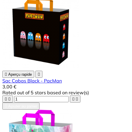

Aperçu rapide

Sac Cabas Black - PacMan
3,00 €
Rated
out of 5 stars based on
review(s)





Ajouter au panier