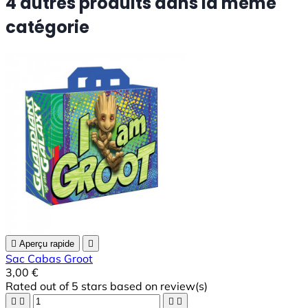
4 autres produits dans la même
catégorie

Aperçu rapide

Sac Cabas Groot
3,00 €
Rated
out of 5 stars based on
review(s)



