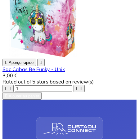

Aperçu rapide

Sac Cabas Be Funky - Unik
3,00 €
Rated
out of 5 stars based on
review(s)





Ajouter au panier