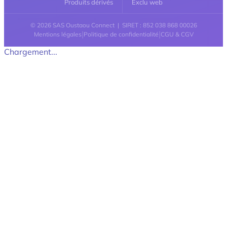
Produits dérivés
Exclu web
© 2026 SAS Oustaou Connect | SIRET : 852 038 868 00026
|
|
Mentions légales
Politique de confidentialité
CGU & CGV
Chargement...
Retour en haut