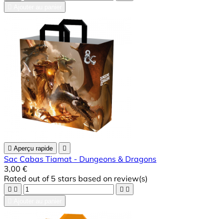

Ajouter au panier

Aperçu rapide

Sac Cabas Tiamat - Dungeons & Dragons
3,00 €
Rated
out of 5 stars based on
review(s)





Ajouter au panier