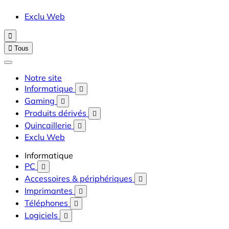
Exclu Web


Tous
Notre site
Informatique

Gaming

Produits dérivés

Quincaillerie

Exclu Web
Informatique
PC

Accessoires & périphériques

Imprimantes

Téléphones

Logiciels
