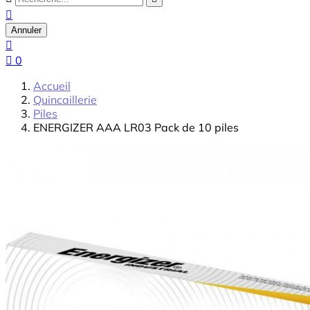

Annuler


0
Accueil
Quincaillerie
Piles
ENERGIZER AAA LR03 Pack de 10 piles