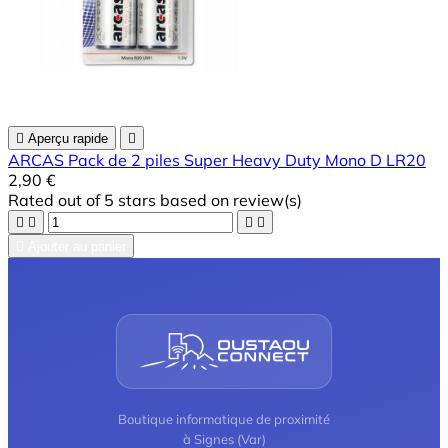

Aperçu rapide

ARCAS Pack de 2 piles Super Heavy Duty Mono D LR20
2,90 €
Rated
out of 5 stars based on
review(s)





Ajouter au panier
Boutique informatique de proximité
à Signes (Var)