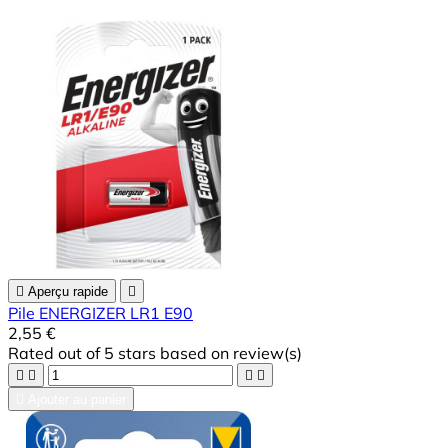

Aperçu rapide

Pile ENERGIZER LR1 E90
2,55 €
Rated
out of 5 stars based on
review(s)





Ajouter au panier