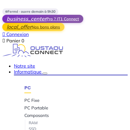
Skip to main content
Fermé · ouvre demain à 9h30
business_center
Pro ? IT1 Connect
local_offer
Nos bons plans

Connexion

Panier
0
Notre site
Informatique
PC
PC Fixe
PC Portable
Composants
RAM
SSD