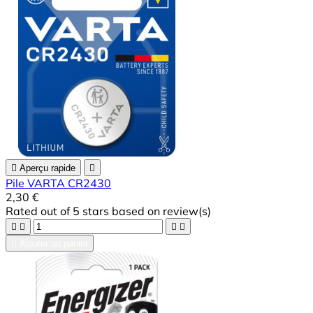

Aperçu rapide

Pile VARTA CR2430
2,30 €
Rated
out of 5 stars based on
review(s)





Ajouter au panier