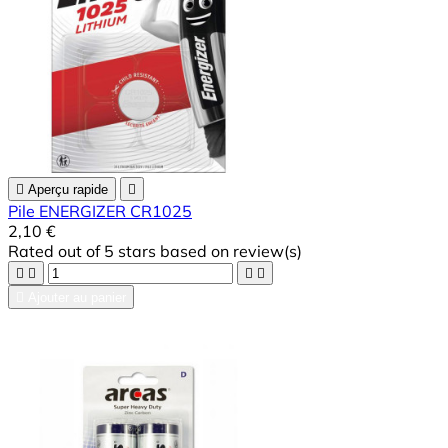

Aperçu rapide

Pile ENERGIZER CR1025
2,10 €
Rated
out of 5 stars based on
review(s)





Ajouter au panier