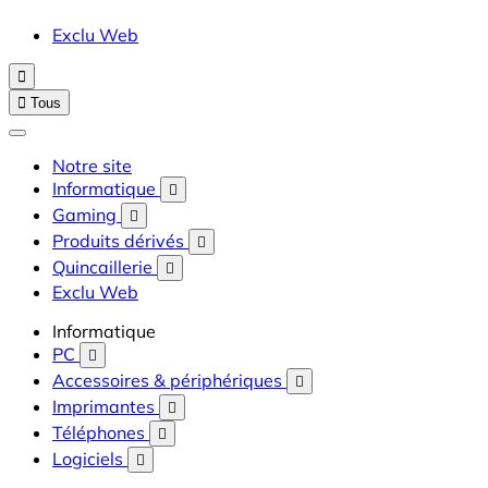
Exclu Web


Tous
Notre site
Informatique

Gaming

Produits dérivés

Quincaillerie

Exclu Web
Informatique
PC

Accessoires & périphériques

Imprimantes

Téléphones

Logiciels
