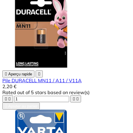

Aperçu rapide

Pile DURACELL MN11 / A11 / V11A
2,20 €
Rated
out of 5 stars based on
review(s)





Ajouter au panier