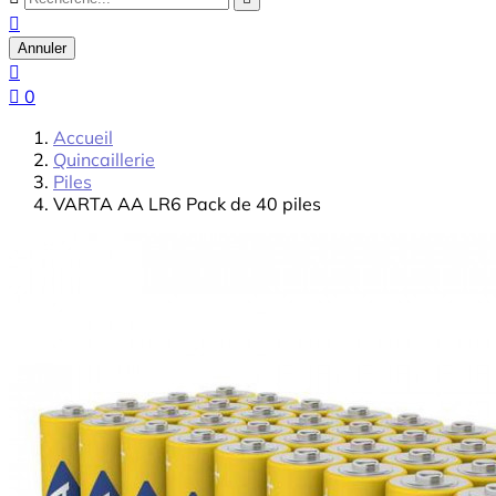

Annuler


0
Accueil
Quincaillerie
Piles
VARTA AA LR6 Pack de 40 piles