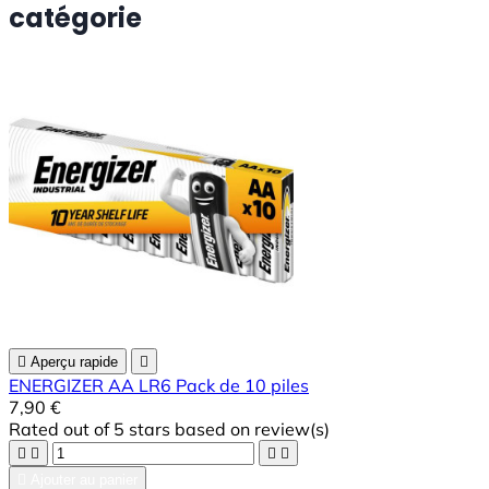
catégorie

Aperçu rapide

ENERGIZER AA LR6 Pack de 10 piles
7,90 €
Rated
out of 5 stars based on
review(s)





Ajouter au panier