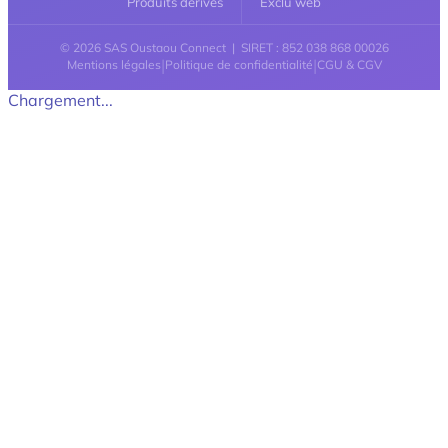
Produits dérivés
Exclu web
© 2026 SAS Oustaou Connect | SIRET : 852 038 868 00026
|
|
Mentions légales
Politique de confidentialité
CGU & CGV
Chargement...
Retour en haut