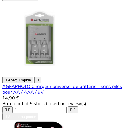

Aperçu rapide

AGFAPHOTO Chargeur universel de batterie - sans piles
pour AA / AAA / 9V
14,90 €
Rated
out of 5 stars based on
review(s)





Ajouter au panier