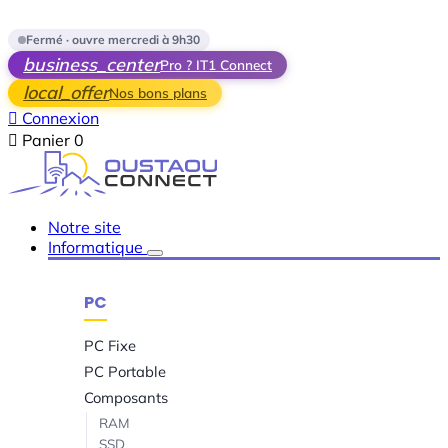
Skip to main content
Fermé · ouvre mercredi à 9h30
business_center
Pro ? IT1 Connect
local_offer
Nos bons plans

Connexion

Panier
0
Notre site
Informatique
PC
PC Fixe
PC Portable
Composants
RAM
SSD